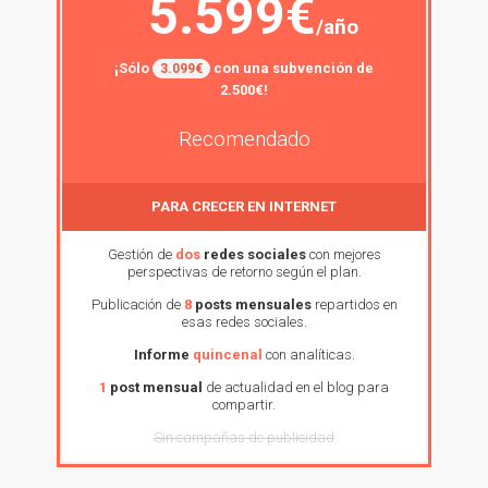
5.599€
/año
¡Sólo
con una subvención de
3.099€
2.500€!
Recomendado
PARA CRECER EN INTERNET
Gestión de
dos
redes sociales
con mejores
perspectivas de retorno según el plan.
Publicación de
8
posts mensuales
repartidos en
esas redes sociales.
Informe
quincenal
con analíticas.
1
post mensual
de actualidad en el blog para
compartir.
Sin campañas de publicidad