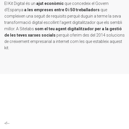
El Kit Digital és un
ajut econòmic
que concedeix el Govern
d'Espanya
a les empreses entre 0 i 50 treballadors
que
compleixen una seguit de requisits perquè duguin a terme la seva
transformació digital escollint l'agent digitalitzador que els sembli
millor. A Sitelabs
som el teu agent digitalitzador per a la gestió
de les teves xarxes socials
perquè oferim des del 2014 solucions
de creixement empresarial a internet com les que estableix aquest
kit.
<!--