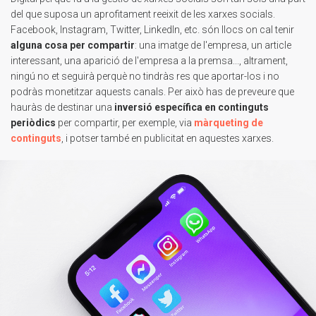
del que suposa un aprofitament reeixit de les xarxes socials.
Facebook, Instagram, Twitter, LinkedIn, etc. són llocs on cal tenir
alguna cosa per compartir
: una imatge de l'empresa, un article
interessant, una aparició de l'empresa a la premsa..., altrament,
ningú no et seguirà perquè no tindràs res que aportar-los i no
podràs monetitzar aquests canals. Per això has de preveure que
hauràs de destinar una
inversió específica en continguts
periòdics
per compartir, per exemple, via
màrqueting de
continguts
, i potser també en publicitat en aquestes xarxes.